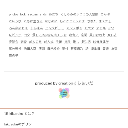
photos I took
recommends
あだち
くしゃみのふつうの大冒険
こんぶ
ごほうび
ともに生きる
はじめに
ひとことテツガク
ひなた
まえだし
みんなの1103
らんまん
インタビュー
カジノポン
ドラマ
マモル
ミワ
レビュー
七夕
優しいあなたに恋してた
出会い
卒業
夏の砂の上
寂しさ
座談会
恋愛
成人の日
成人式
手紙
捺稀
推し
新生活
映像身体学
気分転換
池田大空
演劇
自己紹介
花村
菅藤絢乃
詩
誕生日
音楽
魚交
鹿の子
produced by
creationそらあいだ
掬 -kikusuku-とは？
kikusukuのポリシー