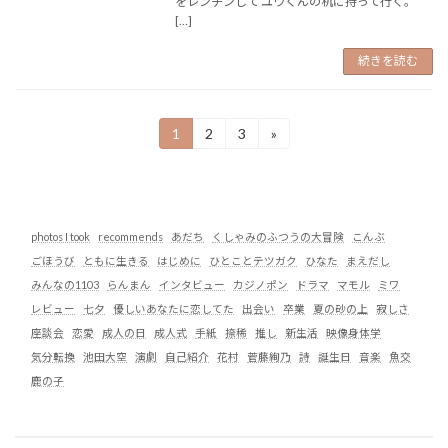
をレンチンして ユウくんの机に持って行く。
[…]
続きを読む
投
1
2
3
»
固
固
固
定
定
定
稿
ペ
ペ
ペ
ー
ー
ー
の
ジ
ジ
ジ
ペ
photos I took
recommends
あだち
くしゃみのふつうの大冒険
こんぶ
ごほうび
ともに生きる
はじめに
ひとことテツガク
ひなた
まえだし
ー
みんなの1103
らんまん
インタビュー
カジノポン
ドラマ
マモル
ミワ
ジ
レビュー
七夕
優しいあなたに恋してた
出会い
卒業
夏の砂の上
寂しさ
送
座談会
恋愛
成人の日
成人式
手紙
捺稀
推し
新生活
映像身体学
気分転換
池田大空
演劇
自己紹介
花村
菅藤絢乃
詩
誕生日
音楽
魚交
り
鹿の子