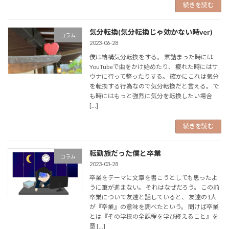
続きを読む
気分転換(気分転換じゃ効かない時ver)
コラム
2023-06-28
僕は結構気分転換をする。 煮詰まった時には
YouTubeで曲をかけ始めたり、 疲れた時にはサ
ウナに行って整ったりする。 確かにこれは気分
を転換する行為なので気分転換だと言える。 で
も時にはもっと強烈に気分を転換したい場合
[…]
続きを読む
転勤族だった僕と卒業
コラム
2023-03-28
卒業をテーマに文章を書こうとしても思ったよ
うに筆が進まない。 それはなぜだろう。 この前
卒業について友達と話していると、 友達の1人
が『卒業』の意味を調べたという。 聞けば卒業
とは『その学校の全課程を学び終えること』を
意 […]