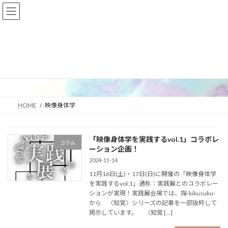
コ
ナ
ン
ビ
テ
ゲ
ン
ー
ツ
シ
へ
ョ
映像身体学
ス
ン
キ
に
ッ
移
プ
動
HOME
映像身体学
「映像身体学を実践するvol.1」コラボレ
コラム
ーション企画！
2024-11-14
11月16日(土)・17日(日)に開催の「映像身体学
を実践するvol.1」通称：実践展とのコラボレー
ションが実現！実践展会場では、掬-kikusuku-
から 〈知覚〉シリーズの記事を一部抜粋して
掲示しています。 〈知覚 […]