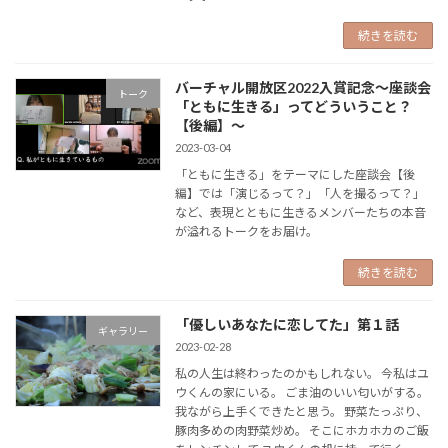
続きを読む
バーチャル開放区2022入賞記念〜座談会
トーク
「ともに生きる」ってどういうこと？
【後編】〜
2023-03-04
「ともに生きる」をテーマにした座談会【後
編】では「演じるって？」「人を撮るって？」
など、表現とともに生きるメンバーたちの本音
が溢れるトークをお届け。
続きを読む
「優しいあなたに恋してた」第１話
ギャラリー
2023-02-28
私の人生は終わったのかもしれない。 今私はユ
ウくんの家にいる。 ごま油のいい匂いがする。
我ながら上手くできたと思う。 野菜たっぷり、
豚肉多めの肉野菜炒め。 そこにホカホカのご飯