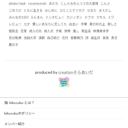
photos I took
recommends
あだち
くしゃみのふつうの大冒険
こんぶ
ごほうび
ともに生きる
はじめに
ひとことテツガク
ひなた
まえだし
みんなの1103
らんまん
インタビュー
カジノポン
ドラマ
マモル
ミワ
レビュー
七夕
優しいあなたに恋してた
出会い
卒業
夏の砂の上
寂しさ
座談会
恋愛
成人の日
成人式
手紙
捺稀
推し
新生活
映像身体学
気分転換
池田大空
演劇
自己紹介
花村
菅藤絢乃
詩
誕生日
音楽
魚交
鹿の子
produced by
creationそらあいだ
掬 -kikusuku-とは？
kikusukuのポリシー
メンバー紹介