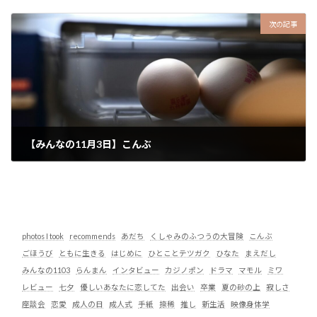
2025-11-13
次の記事
【みんなの11月3日】こんぶ
2025-11-21
photos I took
recommends
あだち
くしゃみのふつうの大冒険
こんぶ
ごほうび
ともに生きる
はじめに
ひとことテツガク
ひなた
まえだし
みんなの1103
らんまん
インタビュー
カジノポン
ドラマ
マモル
ミワ
レビュー
七夕
優しいあなたに恋してた
出会い
卒業
夏の砂の上
寂しさ
座談会
恋愛
成人の日
成人式
手紙
捺稀
推し
新生活
映像身体学