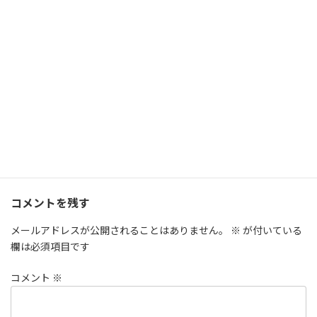
↓この記事をシェア↓
Facebook
X
Bluesky
Threads
LINE
Copy
エッセイ
カテゴリー
みんなの1103_2025
捺稀
タグ
コメントを残す
メールアドレスが公開されることはありません。
※
が付いている
欄は必須項目です
コメント
※