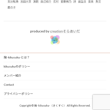
気分転換
池田大空
演劇
自己紹介
花村
菅藤絢乃
詩
誕生日
音楽
魚交
鹿の子
produced by
creationそらあいだ
掬 -kikusuku-とは？
kikusukuのポリシー
メンバー紹介
Contact
プライバシーポリシー
Copyright © 掬 -kikusuku-（きくすく） All Rights Reserved.