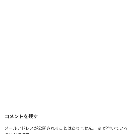
公式LINEでは、おすすめ記事を紹介！
この記事を共有する↓
Facebook
X
Bluesky
Threads
LINE
Copy
コラム
カテゴリー
マモル
手紙
タグ
コメントを残す
メールアドレスが公開されることはありません。
※
が付いている