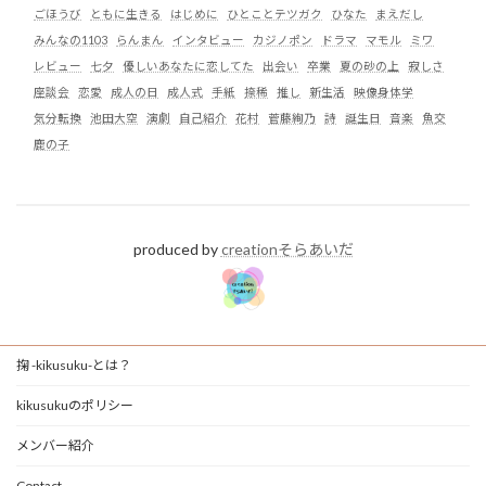
ごほうび
ともに生きる
はじめに
ひとことテツガク
ひなた
まえだし
みんなの1103
らんまん
インタビュー
カジノポン
ドラマ
マモル
ミワ
レビュー
七夕
優しいあなたに恋してた
出会い
卒業
夏の砂の上
寂しさ
座談会
恋愛
成人の日
成人式
手紙
捺稀
推し
新生活
映像身体学
気分転換
池田大空
演劇
自己紹介
花村
菅藤絢乃
詩
誕生日
音楽
魚交
鹿の子
produced by
creationそらあいだ
掬 -kikusuku-とは？
kikusukuのポリシー
メンバー紹介
Contact