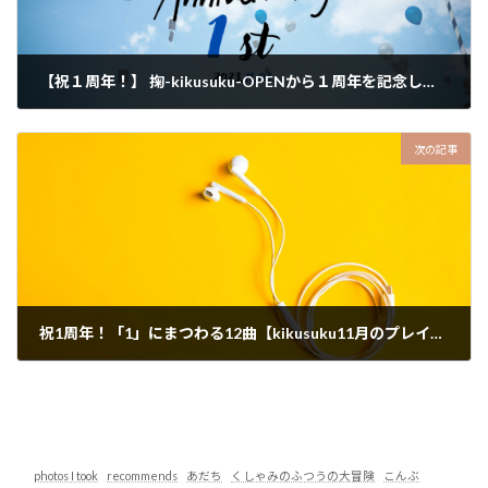
【祝１周年！】 掬-kikusuku-OPENから１周年を記念したスペシャルな1ヶ月！
2023-11-03
次の記事
祝1周年！「1」にまつわる12曲【kikusuku11月のプレイリスト】
2023-11-10
photos I took
recommends
あだち
くしゃみのふつうの大冒険
こんぶ