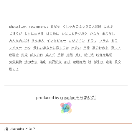
photos I took
recommends
あだち
くしゃみのふつうの大冒険
こんぶ
ごほうび
ともに生きる
はじめに
ひとことテツガク
ひなた
まえだし
みんなの1103
らんまん
インタビュー
カジノポン
ドラマ
マモル
ミワ
レビュー
七夕
優しいあなたに恋してた
出会い
卒業
夏の砂の上
寂しさ
座談会
恋愛
成人の日
成人式
手紙
捺稀
推し
新生活
映像身体学
気分転換
池田大空
演劇
自己紹介
花村
菅藤絢乃
詩
誕生日
音楽
魚交
鹿の子
produced by
creationそらあいだ
掬 -kikusuku-とは？