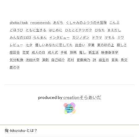
photos I took
recommends
あだち
くしゃみのふつうの大冒険
こんぶ
ごほうび
ともに生きる
はじめに
ひとことテツガク
ひなた
まえだし
みんなの1103
らんまん
インタビュー
カジノポン
ドラマ
マモル
ミワ
レビュー
七夕
優しいあなたに恋してた
出会い
卒業
夏の砂の上
寂しさ
座談会
恋愛
成人の日
成人式
手紙
捺稀
推し
新生活
映像身体学
気分転換
池田大空
演劇
自己紹介
花村
菅藤絢乃
詩
誕生日
音楽
魚交
鹿の子
produced by
creationそらあいだ
掬 -kikusuku-とは？