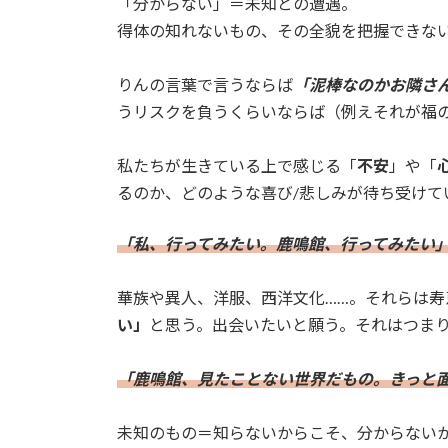
「分からない」＝未知との遭遇。
得体の知れないもの、その全貌を把握できな
りんの言葉で言うならば
「泥棒なのかお隣さ
うリスクを負うくらいならば（例えそれが福
私たちが生きている上で感じる「
不安
」や「
るのか、どのような喜び/悲しみが待ち受け
「私、行ってみたい。鹿鳴館、行ってみたい」
華族や異人、洋服、西洋文化……。それらは
い」
と思う。出会いたいと願う。それはつま
「鹿鳴館、見たことない世界だもの。きっと面
未知のもの＝知らないからこそ、分からない