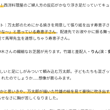
！
西洋料理屋のご婦人方の反応がかなり浮き足だっていてキュ
ント：万太郎のためにかる焼きを用意して張り紙を出す寿恵子
かな〜」と思っている寿恵子さん
。配達先でお淑やかに振る舞
見て馬琴先生を連想しちゃう寿恵子さん。
神木さんの繊細なお芝居が光ります。竹雄と差配人・
りん
(演：
欲しいと足にしがみついて頼み込む万太郎。子どもたちも混ざっ
くれたのでしょうか……想像が膨らみます。
かと思いきや、万太郎が描いた竹雄の絵を見て豪快に吹き出す
るせなさに胸が苦しくなりました。