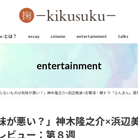
uku-とは？
essay
column
entertainment
talks
entertainment
らないものは気味が悪い？」神木隆之介×浜辺美波×志尊淳・朝ドラ「らんまん」週
味が悪い？」神木隆之介×浜辺
レビュー：第８週