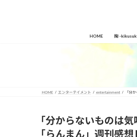
コ
ナ
ン
ビ
テ
ゲ
ン
ー
ツ
シ
HOME
掬 -kikus
へ
ョ
ス
ン
キ
に
ッ
移
プ
動
HOME
エンターテイメント
entertainment
「分か
「分からないものは気
「らんまん」週刊感想