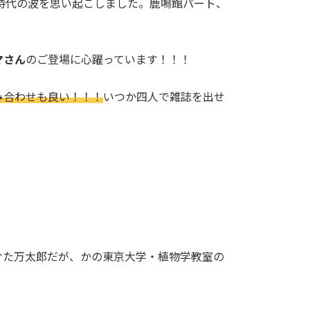
時代の波を思い起こしました。鹿鳴館パート、
マさん
のご登場に心躍っています！！！
み合わせも良い！！！
いつか四人で雑誌を出せ
けた万太郎だが、かの東京大学・植物学教室の