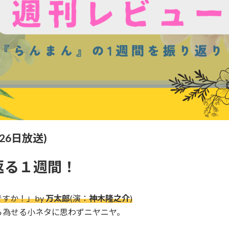
26日放送)
返る１週間！
すか！」by
万太郎
(演：
神木隆之介
)
ら為せる小ネタに思わずニヤニヤ。