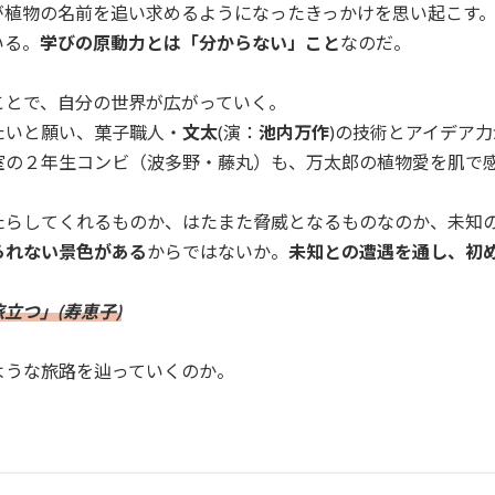
が植物の名前を追い求めるようになったきっかけを思い起こす
いる。
学びの原動力とは「分からない」こと
なのだ。
ことで、自分の世界が広がっていく。
たいと願い、菓子職人・
文太
(演：
池内万作
)の技術とアイデア
室の２年生コンビ（波多野・藤丸）も、万太郎の植物愛を肌で
たらしてくれるものか、はたまた脅威となるものなのか、未知
られない景色がある
からではないか。
未知との遭遇を通し、初
立つ」(寿恵子)
ような旅路を辿っていくのか。