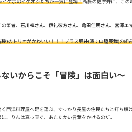
×イケボのイケオジたちが一気に登場！
高藤の薩摩弁に、この
きの筆者、
石川禅さん
、
伊礼彼方さん
、
亀田佳明さん
、
宮澤エ
瑞樹
)のトリオがかわいい！！！プラス
堀井
(演：
山脇辰哉
)の組
らないからこそ「冒険」は面白い〜
働く西洋料理屋へ足を運ぶ。すっかり長屋の住民たちと打ち解
郎に、りんは真っ直ぐ、あたたかい言葉をかけるのだ。