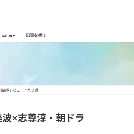
gallery
記事を探す
刊感想レビュー：第８週
美波×志尊淳・朝ドラ