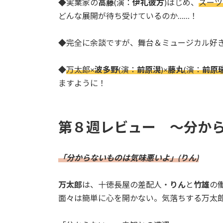
◆実業家の
高藤
(演：
伊礼彼方
)はじめ、
スーツ
どんな展開が待ち受けているのか……！
◆完全に余談ですが、舞台＆ミュージカル好
◆
万太郎×
波多野
(演：
前原滉
)×
藤丸
(演：
前原
ますように！
第８週レビュー 〜分か
「分からないものは気味悪いよ」(りん)
万太郎
は、十徳長屋の差配人・
りん
と
竹雄
の
面々は簡単に心を開かない。気落ちする万太