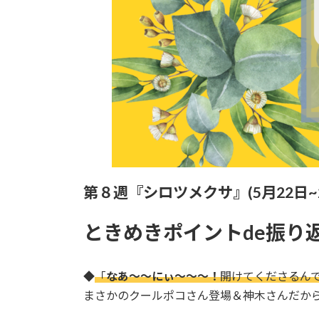
第８週『シロツメクサ』(5月22日~
ときめきポイントde振り
◆
「
なあ〜〜にぃ〜〜〜！
開けてくださるんで
まさかのクールポコさん登場＆神木さんだか