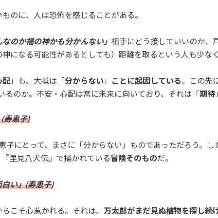
いものに、人は恐怖を感じることがある。
んなのか福の神かも分かんない」
相手にどう接していいのか、
の神になる可能性があるとしても）距離を取るという人も少な
心配
」も、大抵は「
分からない
」
ことに起因している
。この先
ているのか。不安・心配は常に未来に向いており、それは「
期待
(寿恵子)
寿恵子にとって、まさに「分からない」ものであっただろう。し
り『里見八犬伝』で描かれている
冒険そのもの
だ。
白い」(寿恵子)
からこそ心惹かれる。それは、
万太郎がまだ見ぬ植物を探し続