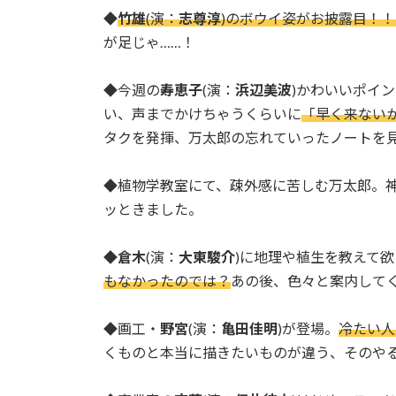
◆
竹雄
(演：
志尊淳
)のボウイ姿がお披露目！！
が足じゃ……！
◆今週の
寿恵子
(演：
浜辺美波
)かわいいポイ
い、声までかけちゃうくらいに
「早く来ない
タクを発揮、万太郎の忘れていったノートを
◆植物学教室にて、疎外感に苦しむ万太郎。
ッときました。
◆
倉木
(演：
大東駿介
)に地理や植生を教えて
もなかったのでは？
あの後、色々と案内して
◆画工・
野宮
(演：
亀田佳明
)が登場。
冷たい人
くものと本当に描きたいものが違う、そのや