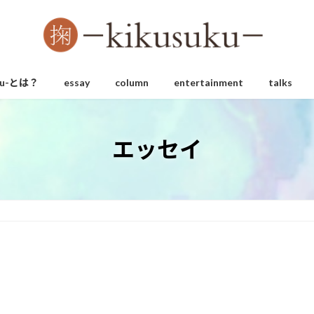
uku-とは？
essay
column
entertainment
talks
エッセイ