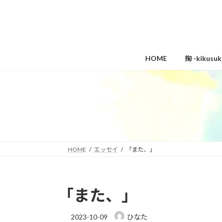
コ
ナ
ン
ビ
テ
ゲ
ン
ー
ツ
シ
HOME
掬 -kikus
へ
ョ
ス
ン
キ
に
ッ
移
プ
動
HOME
エッセイ
「また、」
「また、」
2023-10-09
ひなた