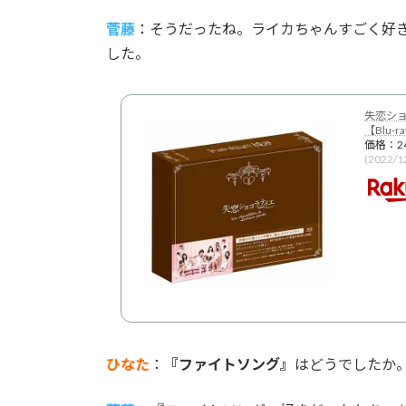
菅藤
：そうだったね。ライカちゃんすごく好
した。
失恋ショコ
【Blu-r
価格：2
(2022/
ひなた
：
『ファイトソング』
はどうでしたか