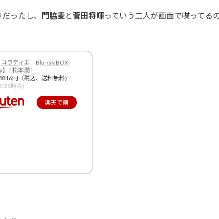
きだったし、
門脇麦
と
菅田将暉
っていう二人が画面で喋ってる
ラティエ Blu-ray BOX
ay】 [ 松本潤 ]
4816円（税込、送料無料)
12/28時点)
楽天で購
入
。