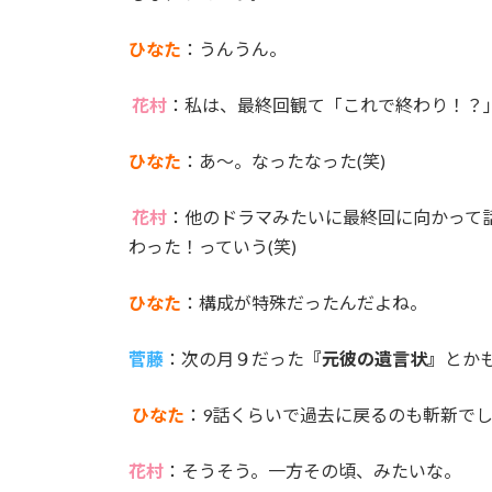
ひなた
：うんうん。
花村
：私は、最終回観て「これで終わり！？」
ひなた
：あ～。なったなった(笑)
花村
：他のドラマみたいに最終回に向かって
わった！っていう(笑)
ひなた
：構成が特殊だったんだよね。
菅藤
：次の月９だった
『元彼の遺言状』
とか
ひなた
：9話くらいで過去に戻るのも斬新で
花村
：そうそう。一方その頃、みたいな。