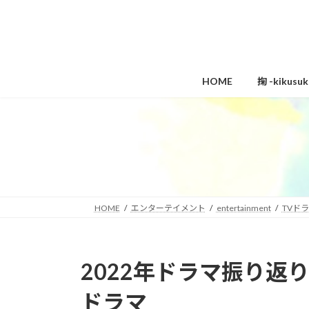
コ
ナ
ン
ビ
テ
ゲ
ン
ー
ツ
シ
HOME
掬 -kikus
へ
ョ
ス
ン
キ
に
ッ
移
プ
動
HOME
エンターテイメント
entertainment
TVド
2022年ドラマ振り返
ドラマ