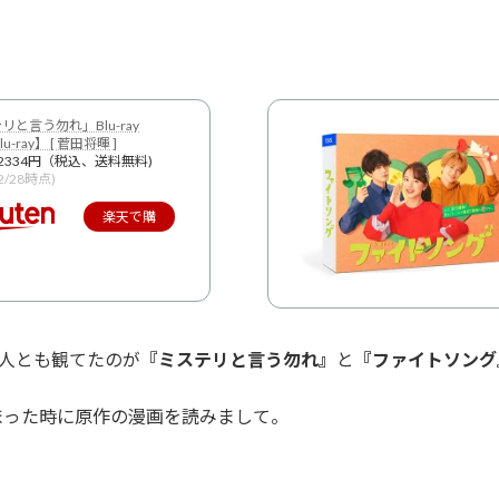
）
リと言う勿れ」Blu-ray
u-ray】 [ 菅田将暉 ]
2334円（税込、送料無料)
12/28時点)
楽天で購
入
3人とも観てたのが
『ミステリと言う勿れ』
と
『ファイトソング
まった時に原作の漫画を読みまして。