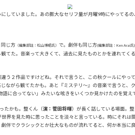
みにしていました。あの膨大なセリフ量が月曜9時にやってるの
と同じ方
で。劇伴も同じ方
（編集部註：松山博昭氏）
(編集部註：Ken Arai氏)
ら観てた。音楽って大きくて、過去に見たものとかを連れてく
然違う２作品ですけどね。それで言うと、この秋クールにやっ
感じながら観てたかも。あと『ミステリ～』の音楽で言うと、
ぎて物語に合ってない」みたいな呟きをいくつか見かけたのを覚え
思ったかも。整くん（
演：菅田将暉
）が長く話している場面。整
が世界を見た時に思ったことを淡々と言っている。時にそれは
、劇伴でクラシックとか壮大なものが流れてると、何か本当に