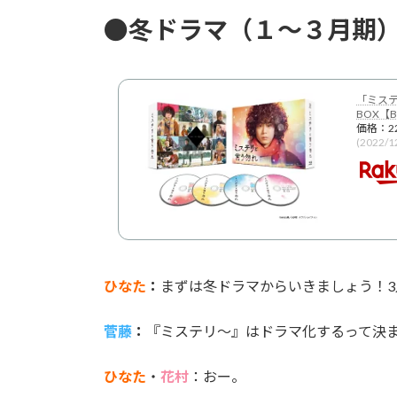
●冬ドラマ（１～３月期
「ミステ
BOX【Bl
価格：2
(2022/
ひなた
：
まずは冬ドラマからいきましょう！
菅藤
：
『ミステリ～』はドラマ化するって決
ひなた
・
花村
：おー。