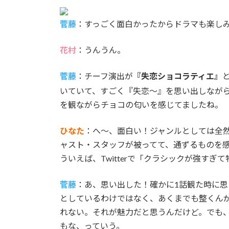
菅藤
：すっごく面白かったからドラマも楽し
花村
：うんうん。
菅藤
：チーフ演出が
『失恋ショコラティエ』
いていて、すごく『失恋～』を思い出しなが
を観ながらチョコの匂いを感じてましたね。
ひなた
：へ～、面白い！ジャンルとしては全
ャスト・スタッフが被ってて、通ずるものを
ういえば、Twitterで「クラシックが強す
菅藤
：あ、思い出した！確かに1話観た時に
としているわけではなく、あくまでも整くん
れない。それが魅力だと思うんだけど。でも
もな、っていう。