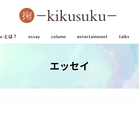
uku-とは？
essay
column
entertainment
talks
エッセイ