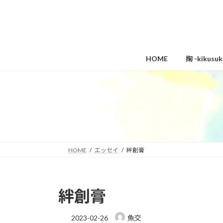
コ
ナ
ン
ビ
テ
ゲ
ン
ー
ツ
シ
HOME
掬 -kikus
へ
ョ
ス
ン
キ
に
ッ
移
プ
動
HOME
エッセイ
絆創膏
絆創膏
2023-02-26
魚交