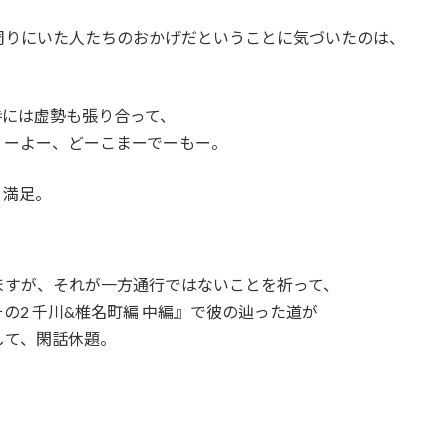
周りにいた人たちのおかげだということに気づいたのは、
時には虚勢も張り合って、
くーよー、どーこまーでーもー。
。満足。
ますが、それが一方通行ではないことを祈って、
の2 千川&椎名町編 中編』で彼の辿った道が
して、閑話休題。