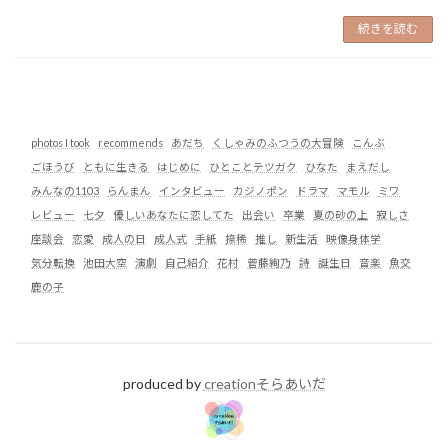
続きを読む
photos I took
recommends
あだち
くしゃみのふつうの大冒険
こんぶ
ごほうび
ともに生きる
はじめに
ひとことテツガク
ひなた
まえだし
みんなの1103
らんまん
インタビュー
カジノポン
ドラマ
マモル
ミワ
レビュー
七夕
優しいあなたに恋してた
出会い
卒業
夏の砂の上
寂しさ
座談会
恋愛
成人の日
成人式
手紙
捺稀
推し
新生活
映像身体学
気分転換
池田大空
演劇
自己紹介
花村
菅藤絢乃
詩
誕生日
音楽
魚交
鹿の子
produced by
creationそらあいだ