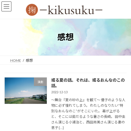
コ
ナ
ン
ビ
テ
ゲ
ン
ー
ツ
シ
へ
ョ
感想
ス
ン
キ
に
ッ
移
プ
動
HOME
感想
或る夏の話。それは、或るおんなのこの
演劇
話。
2022-12-13
〜舞台『夏の砂の上』を観て〜 優子のような人
物に必ず憧れてしまう。 わたしのなりたい“特
別なおんなのこ”がそこにいた。 幕が上がる
と、そこには茹だるような暑さの長崎。 田中圭
さん演じる小浦治と、西田尚美さん演じる妻の
恵子 […]