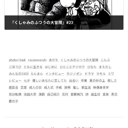
『くしゃみのふつうの大冒険』#23
2025-08-06
photos I took
recommends
あだち
くしゃみのふつうの大冒険
こんぶ
ごほうび
ともに生きる
はじめに
ひとことテツガク
ひなた
まえだし
みんなの1103
らんまん
インタビュー
カジノポン
ドラマ
マモル
ミワ
レビュー
七夕
優しいあなたに恋してた
出会い
卒業
夏の砂の上
寂しさ
座談会
恋愛
成人の日
成人式
手紙
捺稀
推し
新生活
映像身体学
気分転換
池田大空
演劇
自己紹介
花村
菅藤絢乃
詩
誕生日
音楽
魚交
鹿の子