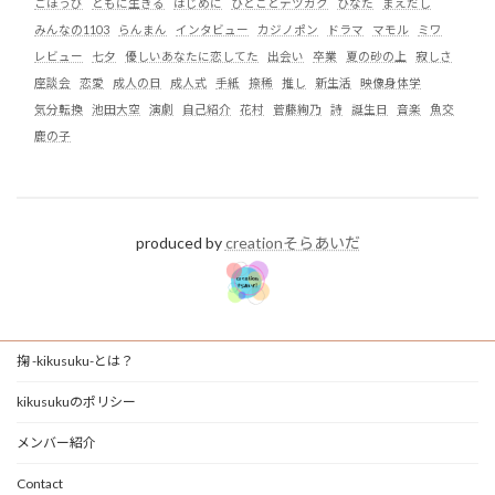
ごほうび
ともに生きる
はじめに
ひとことテツガク
ひなた
まえだし
みんなの1103
らんまん
インタビュー
カジノポン
ドラマ
マモル
ミワ
レビュー
七夕
優しいあなたに恋してた
出会い
卒業
夏の砂の上
寂しさ
座談会
恋愛
成人の日
成人式
手紙
捺稀
推し
新生活
映像身体学
気分転換
池田大空
演劇
自己紹介
花村
菅藤絢乃
詩
誕生日
音楽
魚交
鹿の子
produced by
creationそらあいだ
掬 -kikusuku-とは？
kikusukuのポリシー
メンバー紹介
Contact