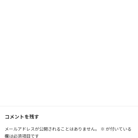
Twitter
Instagram
この記事を共有する↓
Facebook
X
Bluesky
Threads
LINE
Copy
エッセイ
カテゴリー
photos I took
ミワ
誕生日
タグ
コメントを残す
メールアドレスが公開されることはありません。
※
が付いている
欄は必須項目です