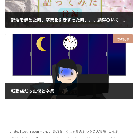
部活を辞めた時、卒業を引きずった時、、、納得のいく「卒業」とは？（座談会・後編）
2023-03-24
次の記事
転勤族だった僕と卒業
2023-03-28
photos I took
recommends
あだち
くしゃみのふつうの大冒険
こんぶ