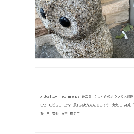
photos I took
recommends
あだち
くしゃみのふつうの大冒険
ミワ
レビュー
七夕
優しいあなたに恋してた
出会い
卒業
誕生日
音楽
魚交
鹿の子