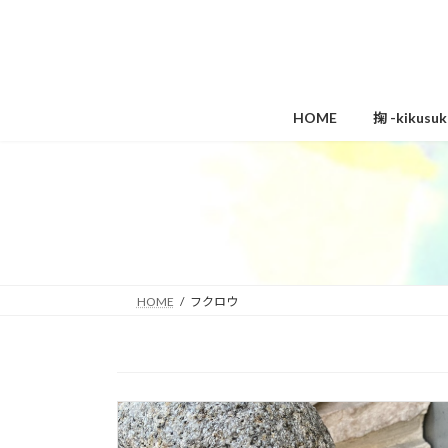
コ
ナ
ン
ビ
テ
ゲ
ン
ー
ツ
シ
HOME
掬 -kikus
へ
ョ
ス
ン
キ
に
ッ
移
プ
動
HOME
フクロウ