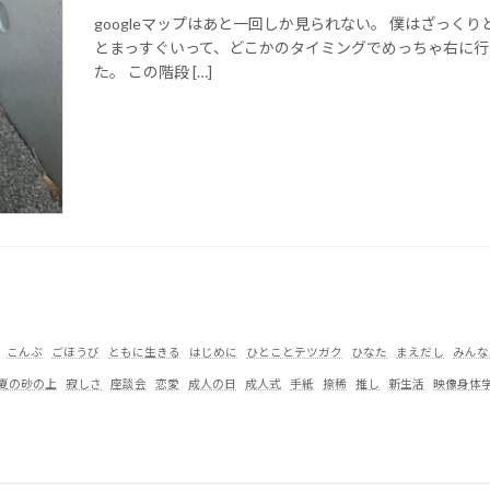
googleマップはあと一回しか見られない。 僕はざっく
とまっすぐいって、どこかのタイミングでめっちゃ右に行
た。 この階段 […]
こんぶ
ごほうび
ともに生きる
はじめに
ひとことテツガク
ひなた
まえだし
みんなの
夏の砂の上
寂しさ
座談会
恋愛
成人の日
成人式
手紙
捺稀
推し
新生活
映像身体