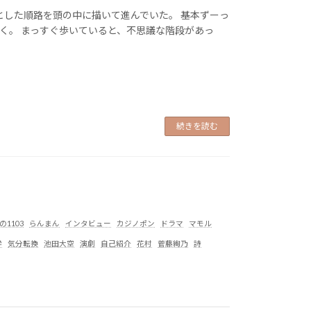
りとした順路を頭の中に描いて進んでいた。 基本ずーっ
く。 まっすぐ歩いていると、不思議な階段があっ
続きを読む
1103
らんまん
インタビュー
カジノポン
ドラマ
マモル
学
気分転換
池田大空
演劇
自己紹介
花村
菅藤絢乃
詩