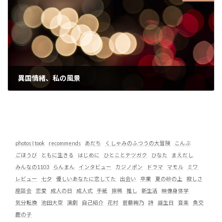
異国情緒、私の風景
2022-11-01
photos I took
recommends
あだち
くしゃみのふつうの大冒険
こんぶ
ごほうび
ともに生きる
はじめに
ひとことテツガク
ひなた
まえだし
みんなの1103
らんまん
インタビュー
カジノポン
ドラマ
マモル
ミワ
レビュー
七夕
優しいあなたに恋してた
出会い
卒業
夏の砂の上
寂しさ
座談会
恋愛
成人の日
成人式
手紙
捺稀
推し
新生活
映像身体学
気分転換
池田大空
演劇
自己紹介
花村
菅藤絢乃
詩
誕生日
音楽
魚交
鹿の子