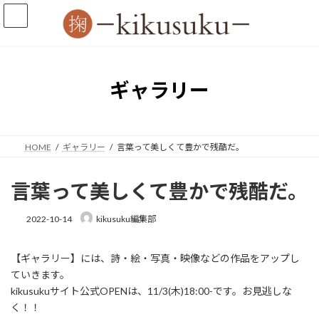
コ
ナ
ン
ビ
テ
ゲ
ン
ー
ツ
シ
へ
ョ
ギャラリー
ス
ン
キ
に
ッ
移
プ
動
HOME
ギャラリー
言葉って美しくて豊かで残酷だ。
言葉って美しくて豊かで残酷だ。
2022-10-14
kikusuku編集部
【ギャラリー】には、詩・絵・写真・映像などの作品をアップし
ていきます。
kikusukuサイト公式OPENは、11/3(木)18:00-です。お見逃しな
く！！